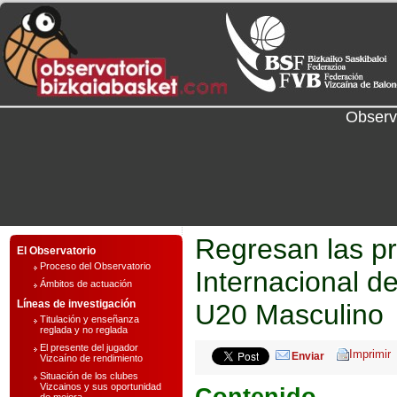
Observ
Regresan las pr
El Observatorio
Proceso del Observatorio
Internacional d
Ámbitos de actuación
Líneas de investigación
U20 Masculino
Titulación y enseñanza
reglada y no reglada
El presente del jugador
Enviar
Vizcaíno de rendimiento
Situación de los clubes
Vizcainos y sus oportunidad