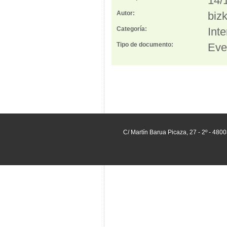
14/
Autor:
biz
Categoría:
Int
Tipo de documento:
Eve
C/ Martín Barua Picaza, 27 - 2º - 480