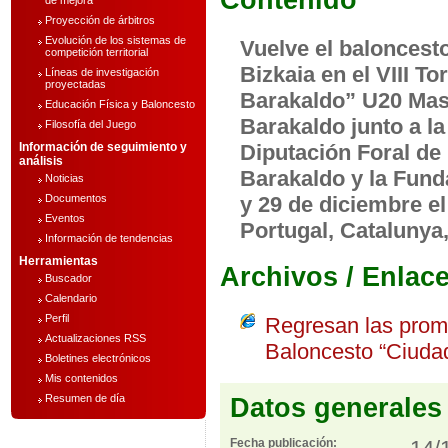
Contenido
de mejora
Proyección de árbitros
Evolución de los sistemas de
Vuelve el baloncest
competición territorial
Bizkaia en el VIII T
Líneas de investigación
proyectadas
Barakaldo” U20 Mas
Educación Física y Baloncesto
Barakaldo junto a la
Filosofía del Juego
Información de seguimiento y
Diputación Foral de 
análisis
Barakaldo y la Fund
Noticias
Documentos
y 29 de diciembre e
Eventos
Portugal, Catalunya,
Información de tendencias
Herramientas
Archivos / Enlac
Buscador
Calendario
Perfil
Regresan las prome
Actualizaciones RSS
Baloncesto “Ciuda
Boletines electrónicos
Mis contenidos
Resumen de día
Datos generales
Fecha publicación: