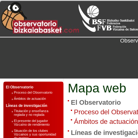
Observ
Mapa web
El Observatorio
Proceso del Observatorio
Ámbitos de actuación
El Observatorio
Líneas de investigación
Proceso del Observat
Titulación y enseñanza
reglada y no reglada
Ámbitos de actuación
El presente del jugador
Vizcaíno de rendimiento
Situación de los clubes
Líneas de investigac
Vizcainos y sus oportunidad