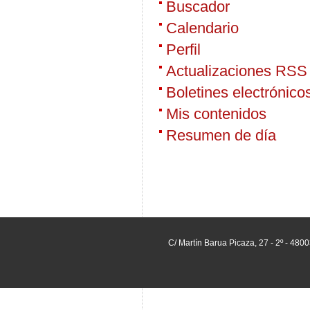
Buscador
Calendario
Perfil
Actualizaciones RSS
Boletines electrónico
Mis contenidos
Resumen de día
C/ Martín Barua Picaza, 27 - 2º - 480