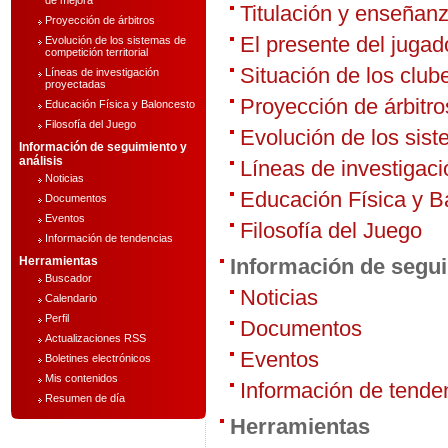
de mejora
Titulación y enseñanz
Proyección de árbitros
El presente del jugad
Evolución de los sistemas de
competición territorial
Situación de los club
Líneas de investigación
proyectadas
Proyección de árbitro
Educación Física y Baloncesto
Filosofía del Juego
Evolución de los sist
Información de seguimiento y
análisis
Líneas de investigac
Noticias
Educación Física y B
Documentos
Eventos
Filosofía del Juego
Información de tendencias
Herramientas
Información de segui
Buscador
Noticias
Calendario
Perfil
Documentos
Actualizaciones RSS
Eventos
Boletines electrónicos
Mis contenidos
Información de tende
Resumen de día
Herramientas