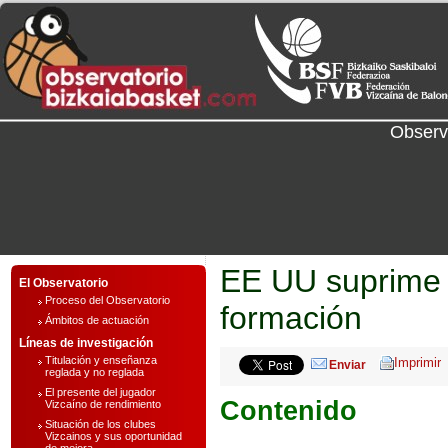
Observ
EE UU suprime l
El Observatorio
Proceso del Observatorio
formación
Ámbitos de actuación
Líneas de investigación
Titulación y enseñanza
Enviar
reglada y no reglada
El presente del jugador
Contenido
Vizcaíno de rendimiento
Situación de los clubes
Vizcainos y sus oportunidad