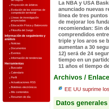
de mejora
La NBA y USA Baske
Proyección de árbitros
anunciado nuevas re
Evolución de los sistemas de
competición territorial
línea de tres puntos
Líneas de investigación
de mejorar los funda
proyectadas
Educación Física y Baloncesto
recomiendan: Sin de
Filosofía del Juego
comprendidos entre 
Información de seguimiento y
análisis
triple y los aros se
Noticias
aumentan a 30 segu
Documentos
12) será de 24 segu
Eventos
Información de tendencias
tiempo en un partid
Herramientas
11 años el tiempo de
Buscador
Calendario
Archivos / Enlac
Perfil
Actualizaciones RSS
Boletines electrónicos
EE UU suprime los 
Mis contenidos
Resumen de día
Datos generales