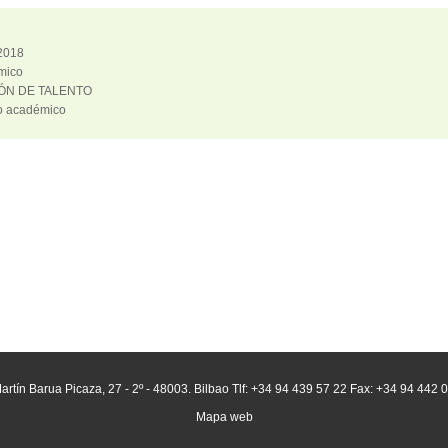
2018
mico
ÓN DE TALENTO
o académico
artín Barua Picaza, 27 - 2º - 48003. Bilbao Tlf: +34 94 439 57 22 Fax: +34 94 442 
Mapa web