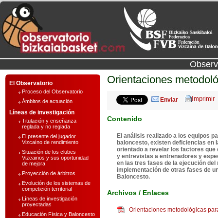
Observ
Orientaciones metodológ
El Observatorio
Proceso del Observatorio
Enviar
Ámbitos de actuación
Líneas de investigación
Contenido
Titulación y enseñanza
reglada y no reglada
El análisis realizado a los equipos 
El presente del jugador
Vizcaíno de rendimiento
baloncesto, existen deficiencias en 
orientado a revelar los factores que
Situación de los clubes
y entrevistas a entrenadores y espec
Vizcainos y sus oportunidad
en las tres fases de la ejecución de
de mejora
implementación de otras fases de un
Proyección de árbitros
Baloncesto.
Evolución de los sistemas de
competición territorial
Archivos / Enlaces
Líneas de investigación
proyectadas
Orientaciones metodológicas para 
Educación Física y Baloncesto