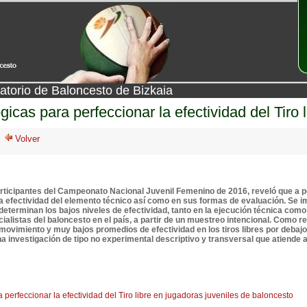
atorio de Baloncesto de Bizkaia
icas para perfeccionar la efectividad del Tiro 
participantes del Campeonato Nacional Juvenil Femenino de 2016, reveló que a pes
la efectividad del elemento técnico así como en sus formas de evaluación. Se i
 determinan los bajos niveles de efectividad, tanto en la ejecución técnica com
ialistas del baloncesto en el país, a partir de un muestreo intencional. Como r
l movimiento y muy bajos promedios de efectividad en los tiros libres por debajo
a investigación de tipo no experimental descriptivo y transversal que atiende
perfeccionar la efectividad del Tiro libre en jugadoras juveniles de baloncesto