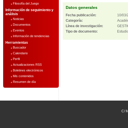
Filosofía del Juego
Datos generales
Información de seguimiento y
análisis
Fecha publicación:
10/03/
Noticias
Categoría:
Acadé
Documentos
Línea de investigación:
GESTI
Eventos
Tipo de documento:
Estudi
Información de tendencias
Herramientas
Buscador
Calendario
Perfil
Actualizaciones RSS
Boletines electrónicos
Mis contenidos
Resumen de día
C/ M