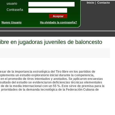
|
Inicio
Contacto
usuario
Contraseña
Nuevo Usuario
Ha olvidado la contraseña?
libre en jugadoras juveniles de baloncesto
ar de la importancia estratégica del Tiro libre en los partidos de
mplementa un estudio exploratorio inicial durante la competencia,
o en el promedio de tiros intentados y anotados. Se aplicaron encuestas
esultado del estudio se evidenciaron deficiencias técnicas elementales
 de de la media internacional con un 55 %. Este sirve de premisa para la
 a prioridades de la demanda tecnológica de la Federación Cubana de