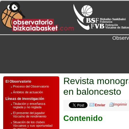
Observ
Revista monográ
El Observatorio
Proceso del Observatorio
en baloncesto
Ámbitos de actuación
Líneas de investigación
Titulación y enseñanza
Enviar
reglada y no reglada
El presente del jugador
Contenido
Vizcaíno de rendimiento
Situación de los clubes
Vizcainos y sus oportunidad