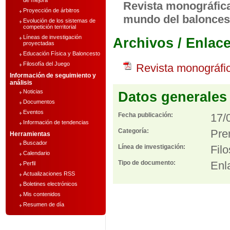
de mejora
Revista monográfica 
Proyección de árbitros
mundo del balonces
Evolución de los sistemas de
competición territorial
Líneas de investigación
Archivos / Enlac
proyectadas
Educación Física y Baloncesto
Filosofía del Juego
Revista monográfic
Información de seguimiento y
análisis
Noticias
Datos generales
Documentos
Eventos
Fecha publicación:
17/
Información de tendencias
Categoría:
Pre
Herramientas
Buscador
Línea de investigación:
Fil
Calendario
Tipo de documento:
Enl
Perfil
Actualizaciones RSS
Boletines electrónicos
Mis contenidos
Resumen de día