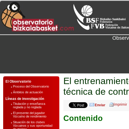
Observ
El entrenamient
El Observatorio
Proceso del Observatorio
técnica de contr
Ámbitos de actuación
Líneas de investigación
Titulación y enseñanza
Enviar
reglada y no reglada
El presente del jugador
Contenido
Vizcaíno de rendimiento
Situación de los clubes
Vizcainos y sus oportunidad