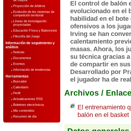
de mejora
El control de balón
Proyección de árbitros
evolucionado en el b
Evolución de los sistemas de
competición territorial
habilidad en el bot
Líneas de investigación
ofensivos a los jug
proyectadas
Educación Física y Baloncesto
Irving se han conver
Filosofía del Juego
calentamiento previ
Información de seguimiento y
análisis
masas. Ahora, los j
Noticias
su técnica gracias 
Documentos
de compartir en sus
Eventos
Información de tendencias
Desarrollado por Pr
Herramientas
el jugador ha de rea
Buscador
Calendario
Archivos / Enlac
Perfil
Actualizaciones RSS
Boletines electrónicos
El entrenamiento q
Mis contenidos
balón en el basket
Resumen de día