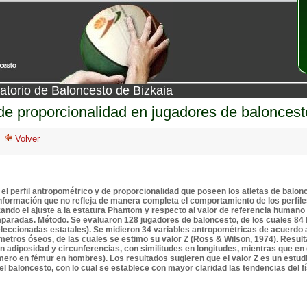
atorio de Baloncesto de Bizkaia
y de proporcionalidad en jugadores de balonces
r el perfil antropométrico y de proporcionalidad que poseen los atletas de bal
formación que no refleja de manera completa el comportamiento de los perfiles 
lizando el ajuste a la estatura Phantom y respecto al valor de referencia humano
aradas. Método. Se evaluaron 128 jugadores de baloncesto, de los cuales 84 
eleccionadas estatales). Se midieron 34 variables antropométricas de acuerdo a
ámetros óseos, de las cuales se estimo su valor Z (Ross & Wilson, 1974). Resu
en adiposidad y circunferencias, con similitudes en longitudes, mientras que 
mero en fémur en hombres). Los resultados sugieren que el valor Z es un estudi
 del baloncesto, con lo cual se establece con mayor claridad las tendencias del