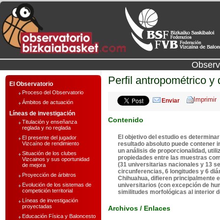
Observ
Perfil antropométrico 
El Observatorio
Proceso del Observatorio
Enviar
Ámbitos de actuación
Líneas de investigación
Contenido
Titulación y enseñanza
reglada y no reglada
El objetivo del estudio es determina
El presente del jugador
Vizcaíno de rendimiento
resultado absoluto puede contener in
un análisis de proporcionalidad, uti
Situación de los clubes
propiedades entre las muestras comp
Vizcainos y sus oportunidad
(31 universitarias nacionales y 13 s
de mejora
circunferencias, 6 longitudes y 6 di
Proyección de árbitros
Chihuahua, difieren principalmente 
Evolución de los sistemas de
universitarios (con excepción de hu
competición territorial
similitudes morfológicas al interior
Líneas de investigación
proyectadas
Archivos / Enlaces
Educación Física y Baloncesto