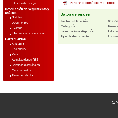
Perfil antropométrico y de propo
Filosofía del Juego
Información de seguimiento y
análisis
Datos generales
Noticias
Fecha publicación:
03/06/
Documentos
Categoría:
Prens
Eventos
Línea de investigación:
Educac
Información de tendencias
Tipo de documento:
Inform
Herramientas
Buscador
Calendario
Perfil
Actualizaciones RSS
Boletines electrónicos
Mis contenidos
Resumen de día
C/ M