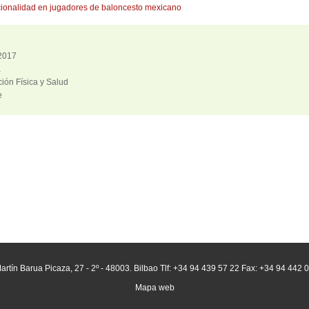
rcionalidad en jugadores de baloncesto mexicano
2017
a
ión Física y Salud
e
artín Barua Picaza, 27 - 2º - 48003. Bilbao Tlf: +34 94 439 57 22 Fax: +34 94 442 
Mapa web