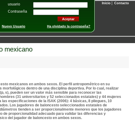
|
Inicio
Contacto
usuario
Contraseña
Nuevo Usuario
Ha olvidado la contraseña?
to mexicano
oncesto mexicanos en ambos sexos. El perfil antropométrico en su
morfológicos dentro de una disciplina deportiva. Por lo cual, realizar
 (p, s), pueden ser un valor más sensible para reconocer las
hombres (31 universitarios y 52 seleccionados estatales) y 44 mujeres
 las especificaciones de la ISAK (2006): 4 básicas, 8 pliegues, 10
ltados. Los jugadores de baloncesto seleccionados estatales de
en diámetros tienden a ser proporcionalmente menores que los jugadores
o de proporcionalidad adecuado para validar las diferencias y
 físico del jugador de baloncesto en ambos sexos.