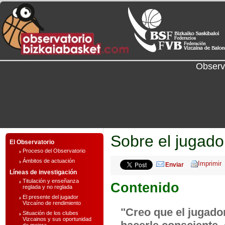
Observ
Sobre el jugado
El Observatorio
Proceso del Observatorio
Ámbitos de actuación
Enviar
Líneas de investigación
Titulación y enseñanza
Contenido
reglada y no reglada
El presente del jugador
Vizcaíno de rendimiento
"Creo que el jugad
Situación de los clubes
Vizcainos y sus oportunidad