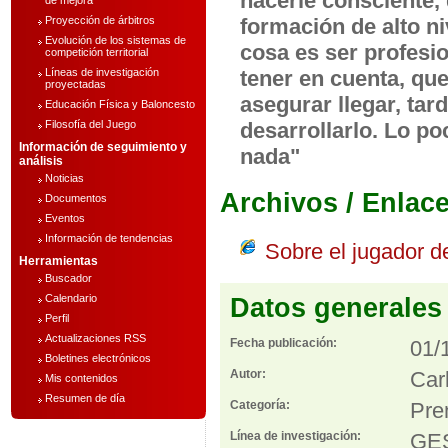
hacerle consciente, 
de mejora
Proyección de árbitros
formación de alto ni
Evolución de los sistemas de
cosa es ser profesio
competición territorial
Líneas de investigación
tener en cuenta, que
proyectadas
asegurar llegar, ta
Educación Física y Baloncesto
Filosofía del Juego
desarrollarlo. Lo po
Información de seguimiento y
nada"
análisis
Noticias
Archivos / Enlac
Documentos
Eventos
Información de tendencias
Sobre el jugador d
Herramientas
Buscador
Calendario
Datos generales
Perfil
Actualizaciones RSS
Fecha publicación:
01/
Boletines electrónicos
Autor:
Car
Mis contenidos
Resumen de día
Categoría:
Pre
Línea de investigación:
GE