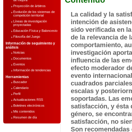
Contenido
de mejora
Proyección de árbitros
Evolución de los sistemas de
La calidad y la sati
competición territorial
intención de asisten
Líneas de investigación
proyectadas
sido verificada en l
Educación Física y Baloncesto
de la relevancia de 
Filosofía del Juego
Información de seguimiento y
comportamiento, aun
análisis
investigación aporta
Noticias
Documentos
influencia de las em
Eventos
efecto moderador de
Información de tendencias
evento internacion
Herramientas
cuadrados parciales 
Buscador
Calendario
escalas y posteriorm
Perfil
soportadas. Las emo
Actualizaciones RSS
satisfacción, y ésta
Boletines electrónicos
Mis contenidos
género, se encontrar
Resumen de día
satisfacción, no si
Son recomendadas e