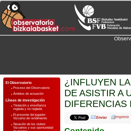
Observ
¿INFLUYEN LA
El Observatorio
Proceso del Observatorio
DE ASISTIR A
Ámbitos de actuación
Líneas de investigación
DIFERENCIAS
Titulación y enseñanza
reglada y no reglada
El presente del jugador
Enviar
Vizcaíno de rendimiento
Situación de los clubes
Vizcainos y sus oportunidad