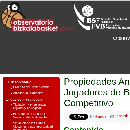
Observ
Propiedades An
El Observatorio
Proceso del Observatorio
Jugadores de Ba
Ámbitos de actuación
Líneas de investigación
Competitivo
Titulación y enseñanza
reglada y no reglada
El presente del jugador
Enviar
Vizcaíno de rendimiento
Situación de los clubes
Vizcainos y sus oportunidad