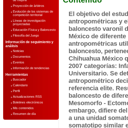
Contenido
de mejora
Proyección de árbitros
Evolución de los sistemas de
El objetivo del estu
competición territorial
antropométricas y e
Líneas de investigación
proyectadas
baloncesto varonil 
Educación Física y Baloncesto
México de diferente 
Filosofía del Juego
Información de seguimiento y
antropométricas uti
análisis
baloncesto, pertenec
Noticias
Documentos
Chihuahua México qu
Eventos
2007 categorías: Infa
Información de tendencias
Universitario. Se d
Herramientas
antropométrico dec
Buscador
Calendario
referencia elite. Re
Perfil
baloncesto de difer
Actualizaciones RSS
Mesomorfo - Ectomórf
Boletines electrónicos
Mis contenidos
embargo, difiere del
Resumen de día
a una unidad somato
somatotipo similar en