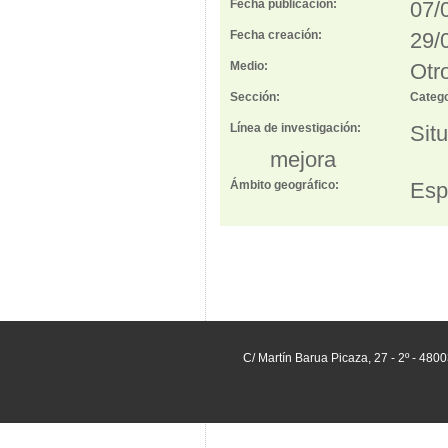
Fecha publicación:
07/
Fecha creación:
29/
Medio:
Otr
Sección:
Catego
Línea de investigación:
Sit
mejora
Ámbito geográfico:
Esp
C/ Martín Barua Picaza, 27 - 2º - 480