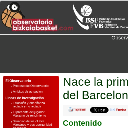
Observ
Nace la pri
El Observatorio
Proceso del Observatorio
del Barcelo
Ámbitos de actuación
Líneas de investigación
Titulación y enseñanza
reglada y no reglada
Enviar
El presente del jugador
Vizcaíno de rendimiento
Contenido
Situación de los clubes
Vizcainos y sus oportunidad