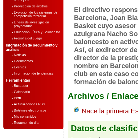
de mejora
Proyección de árbitros
El directivo respons
Evolución de los sistemas de
Barcelona, Joan Bla
competición territorial
Líneas de investigación
Basket cuyo asesor 
proyectadas
azulgrana Nacho Solo
Educación Física y Baloncesto
Filosofía del Juego
baloncesto en activo
Información de seguimiento y
Así, el exdirector d
análisis
Noticias
director de la prest
Documentos
nombre en Barcelona
Eventos
club en este caso c
Información de tendencias
formación de balonc
Herramientas
Buscador
Calendario
Archivos / Enlac
Perfil
Actualizaciones RSS
Nace la primera E
Boletines electrónicos
Mis contenidos
Resumen de día
Datos de clasifi